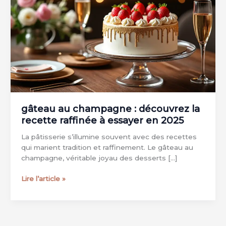
gâteau au champagne : découvrez la
recette raffinée à essayer en 2025
La pâtisserie s’illumine souvent avec des recettes
qui marient tradition et raffinement. Le gâteau au
champagne, véritable joyau des desserts […]
gâteau
Lire l’article »
au
champagne
:
découvrez