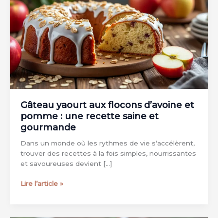
Gâteau yaourt aux flocons d’avoine et
pomme : une recette saine et
gourmande
Dans un monde où les rythmes de vie s’accélèrent,
trouver des recettes à la fois simples, nourrissantes
et savoureuses devient […]
Gâteau
Lire l’article »
yaourt
aux
flocons