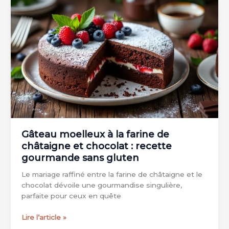
d’avoine
et
pomme
:
une
recette
saine
et
gourmande
Gâteau moelleux à la farine de
châtaigne et chocolat : recette
gourmande sans gluten
Le mariage raffiné entre la farine de châtaigne et le
chocolat dévoile une gourmandise singulière,
parfaite pour ceux en quête
Gâteau
Lire l’article »
moelleux