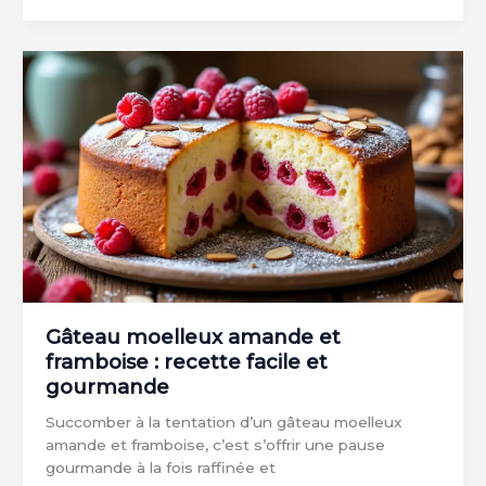
à
la
farine
de
châtaigne
et
chocolat
:
recette
gourmande
sans
gluten
Gâteau moelleux amande et
framboise : recette facile et
gourmande
Succomber à la tentation d’un gâteau moelleux
amande et framboise, c’est s’offrir une pause
gourmande à la fois raffinée et