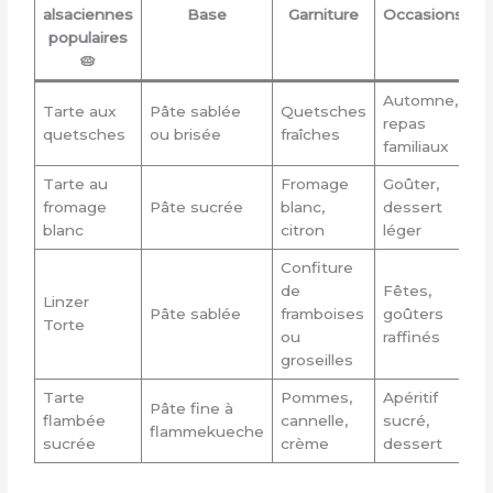
alsaciennes
Base
Garniture
Occasions
populaires
🥧
Automne,
Tarte aux
Pâte sablée
Quetsches
repas
quetsches
ou brisée
fraîches
familiaux
Tarte au
Fromage
Goûter,
fromage
Pâte sucrée
blanc,
dessert
blanc
citron
léger
Confiture
de
Fêtes,
Linzer
Pâte sablée
framboises
goûters
Torte
ou
raffinés
groseilles
Tarte
Pommes,
Apéritif
Pâte fine à
flambée
cannelle,
sucré,
flammekueche
sucrée
crème
dessert