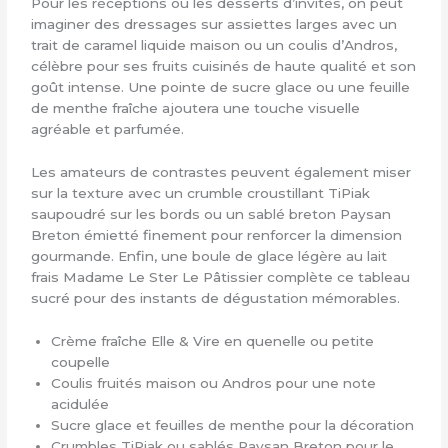
Pour les réceptions ou les desserts d’invités, on peut
imaginer des dressages sur assiettes larges avec un
trait de caramel liquide maison ou un coulis d’Andros,
célèbre pour ses fruits cuisinés de haute qualité et son
goût intense. Une pointe de sucre glace ou une feuille
de menthe fraîche ajoutera une touche visuelle
agréable et parfumée.
Les amateurs de contrastes peuvent également miser
sur la texture avec un crumble croustillant TiPiak
saupoudré sur les bords ou un sablé breton Paysan
Breton émietté finement pour renforcer la dimension
gourmande. Enfin, une boule de glace légère au lait
frais Madame Le Ster Le Pâtissier complète ce tableau
sucré pour des instants de dégustation mémorables.
Crème fraîche Elle & Vire en quenelle ou petite
coupelle
Coulis fruités maison ou Andros pour une note
acidulée
Sucre glace et feuilles de menthe pour la décoration
Crumbles TiPiak ou sablés Paysan Breton pour le