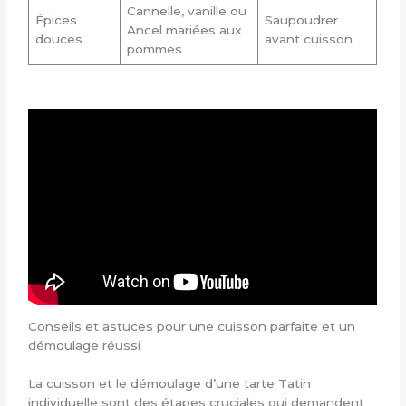
Cannelle, vanille ou
Épices
Saupoudrer
Ancel mariées aux
douces
avant cuisson
pommes
Conseils et astuces pour une cuisson parfaite et un
démoulage réussi
La cuisson et le démoulage d’une tarte Tatin
individuelle sont des étapes cruciales qui demandent