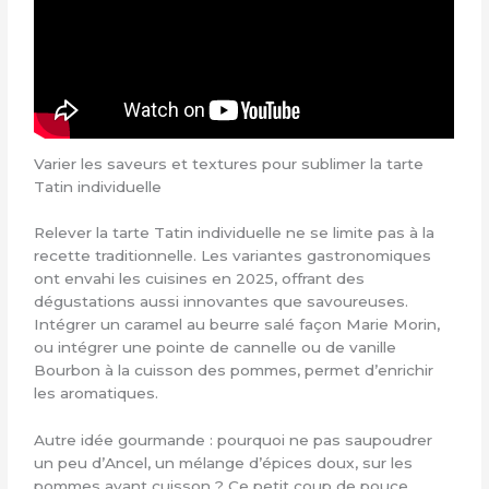
Varier les saveurs et textures pour sublimer la tarte
Tatin individuelle
Relever la tarte Tatin individuelle ne se limite pas à la
recette traditionnelle. Les variantes gastronomiques
ont envahi les cuisines en 2025, offrant des
dégustations aussi innovantes que savoureuses.
Intégrer un caramel au beurre salé façon Marie Morin,
ou intégrer une pointe de cannelle ou de vanille
Bourbon à la cuisson des pommes, permet d’enrichir
les aromatiques.
Autre idée gourmande : pourquoi ne pas saupoudrer
un peu d’Ancel, un mélange d’épices doux, sur les
pommes avant cuisson ? Ce petit coup de pouce