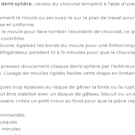
demi-sphère :
versez du chocolat tempéré à l’aide d’une l
ement le moule ou secouez-le sur le plan de travail pour 
se et uniforme.
e moule pour faire tomber l’excédent de chocolat, ce qui
e contrôlée.
licone, égalisez les bords du moule pour une finition im
éfrigérateur pendant 10 à 15 minutes pour que le chocola
s, pressez doucement chaque demi-sphère par l’extérieur,
 L’usage de moules rigides facilite cette étape en limitant 
ques trop épaisses au risque de gêner la fonte ou la rupt
eut être stabilisé avec un disque de gâteau, biscuit ou un 
essaire, créez un petit creux au fond pour que la pièce r
ecommandés
brusques
5 minutes