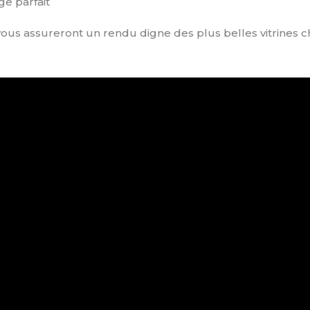
e parfait
us assureront un rendu digne des plus belles vitrines c