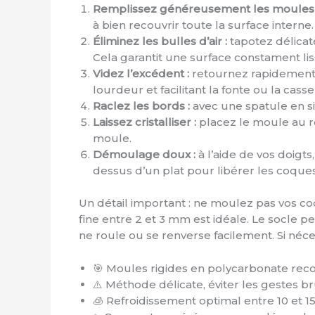
Remplissez généreusement les moules 
à bien recouvrir toute la surface interne.
Éliminez les bulles d’air :
tapotez délicat
Cela garantit une surface constament lis
Videz l’excédent :
retournez rapidement l
lourdeur et facilitant la fonte ou la cass
Raclez les bords :
avec une spatule en si
Laissez cristalliser :
placez le moule au r
moule.
Démoulage doux :
à l’aide de vos doigt
dessus d’un plat pour libérer les coques.
Un détail important : ne moulez pas vos co
fine entre 2 et 3 mm est idéale. Le socle p
ne roule ou se renverse facilement. Si néc
🎯 Moules rigides en polycarbonate r
⚠️ Méthode délicate, éviter les gestes 
🧊 Refroidissement optimal entre 10 et 1