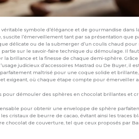
 véritable symbole d’élégance et de gourmandise dans la
uscite l’émerveillement tant par sa présentation que par l’
que délicate ou de la submerger d’un coulis chaud pour r
partie sur le savoir-faire technique du démoulage. Il fa
 la brillance et la finesse de chaque demi-sphère. Grâce
sage judicieux d’accessoires Mastrad ou De Buyer, il est
arfaitement maîtrisé pour une coque solide et brillante,
le et exigeant, où chaque étape compte pour émerveiller a
s pour démouler des sphères en chocolat brillantes et c
ensable pour obtenir une enveloppe de sphère parfaitem
s cristaux de beurre de cacao, évitant ainsi les traces bla
votre chocolat de couverture, tel que ceux proposés par B