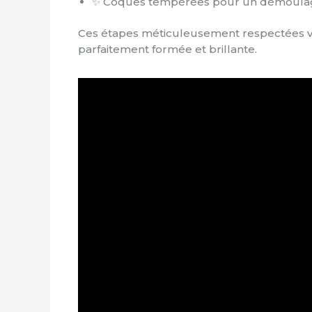
✨ Coques tempérées pour un démoulag
Ces étapes méticuleusement respectées vo
parfaitement formée et brillante.