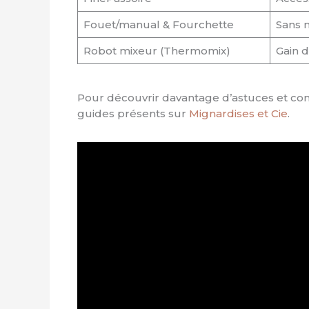
Fouet/manual & Fourchette
Sans m
Robot mixeur (Thermomix)
Gain d
Pour découvrir davantage d’astuces et co
guides présents sur
Mignardises et Cie
.