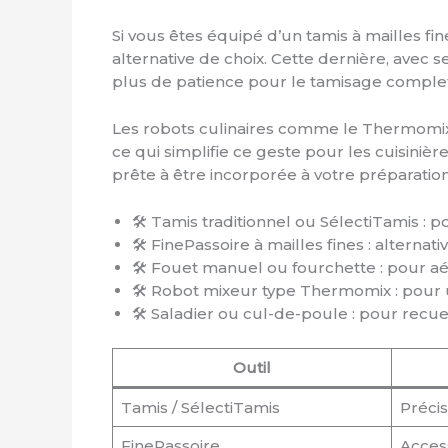
Si vous êtes équipé d’un tamis à mailles fin
alternative de choix. Cette dernière, avec
plus de patience pour le tamisage complet
Les robots culinaires comme le Thermomix i
ce qui simplifie ce geste pour les cuisiniè
prête à être incorporée à votre préparation
🛠️ Tamis traditionnel ou SélectiTamis : 
🛠️ FinePassoire à mailles fines : alternat
🛠️ Fouet manuel ou fourchette : pour aér
🛠️ Robot mixeur type Thermomix : pour 
🛠️ Saladier ou cul-de-poule : pour recue
Outil
Tamis / SélectiTamis
Précis
FinePassoire
Access