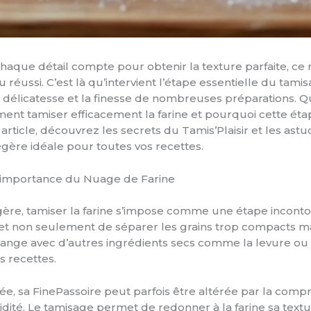
chaque détail compte pour obtenir la texture parfaite, c
 réussi. C’est là qu’intervient l’étape essentielle du tami
la délicatesse et la finesse de nombreuses préparations. Q
t tamiser efficacement la farine et pourquoi cette éta
t article, découvrez les secrets du Tamis’Plaisir et les ast
gère idéale pour toutes vos recettes.
l’importance du Nuage de Farine
ère, tamiser la farine s’impose comme une étape incont
ermet non seulement de séparer les grains trop compacts m
élange avec d’autres ingrédients secs comme la levure ou le
s recettes.
ée, sa FinePassoire peut parfois être altérée par la compr
ité. Le tamisage permet de redonner à la farine sa textu