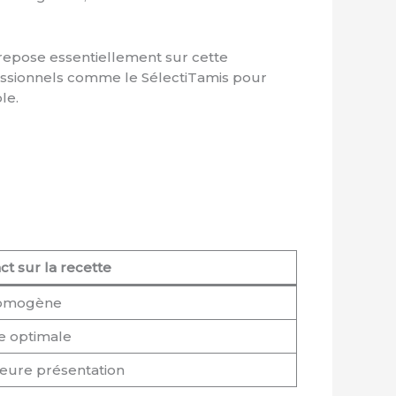
 repose essentiellement sur cette
fessionnels comme le SélectiTamis pour
le.
t sur la recette
 homogène
e optimale
leure présentation