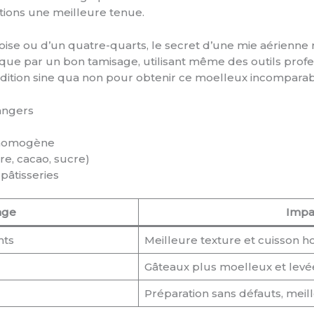
tions une meilleure tenue.
oise ou d’un quatre-quarts, le secret d’une mie aérienne
t que par un bon tamisage, utilisant même des outils pro
condition sine qua non pour obtenir ce moelleux incomparab
rangers
s homogène
ure, cacao, sucre)
pâtisseries
age
Impac
nts
Meilleure texture et cuisson
Gâteaux plus moelleux et levé
Préparation sans défauts, meil