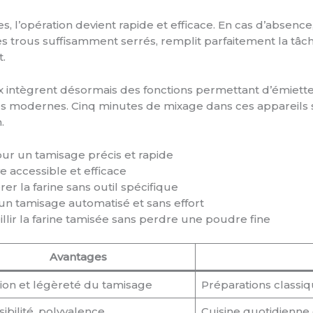
es, l’opération devient rapide et efficace. En cas d’absence
 ses trous suffisamment serrés, remplit parfaitement la t
.
ntègrent désormais des fonctions permettant d’émietter e
res modernes. Cinq minutes de mixage dans ces appareils s
.
pour un tamisage précis et rapide
ive accessible et efficace
er la farine sans outil spécifique
un tamisage automatisé et sans effort
illir la farine tamisée sans perdre une poudre fine
Avantages
ion et légèreté du tamisage
Préparations classiq
ibilité, polyvalence
Cuisine quotidienne