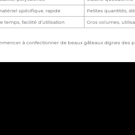
atériel spécifique, rapide
Petites quantités, 
e temps, facilité d’utilisation
Gros volumes, utilis
mmencer à confectionner de beaux gâteaux dignes des plu