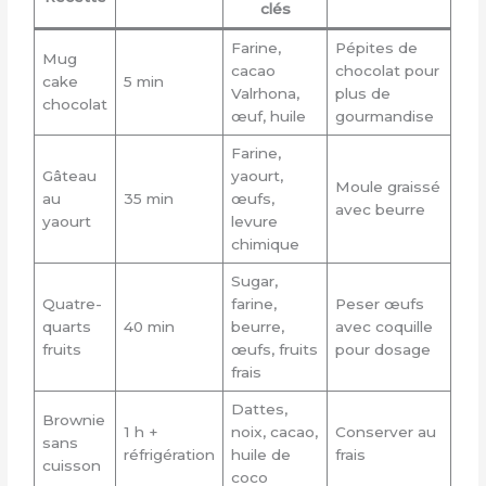
clés
Farine,
Pépites de
Mug
cacao
chocolat pour
cake
5 min
Valrhona,
plus de
chocolat
œuf, huile
gourmandise
Farine,
Gâteau
yaourt,
Moule graissé
au
35 min
œufs,
avec beurre
yaourt
levure
chimique
Sugar,
Quatre-
farine,
Peser œufs
quarts
40 min
beurre,
avec coquille
fruits
œufs, fruits
pour dosage
frais
Dattes,
Brownie
1 h +
noix, cacao,
Conserver au
sans
réfrigération
huile de
frais
cuisson
coco