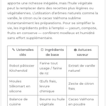
apporte une richesse inégalée, mais l’huile végétale
peut la remplacer dans des recettes plus légères ou
végétaliennes. L’utilisation d’arômes naturels comme la
vanille, le citron ou le cacao Valrhona sublime
instantanément les préparations. Pour se simplifier la
vie, les ingrédients prêts à l’emploi — yaourt, compote,
fruits en conserve — confèrent moelleux et humidité
sans effort supplémentaire.
🔧 Ustensiles
🍞 Ingrédients
🧁 Astuces
clés
de base
saveur
Farine tout
Robot pâtissier
Extrait de vanille
usage / farine
KitchenAid
naturel
de riz
Moules
Œufs frais,
Zeste de citron
Silikomart en
levure
frais
silicone
chimique
Balance de
Beurre ou huile
Cacao Valrhona
cuisine
végétale
en poudre