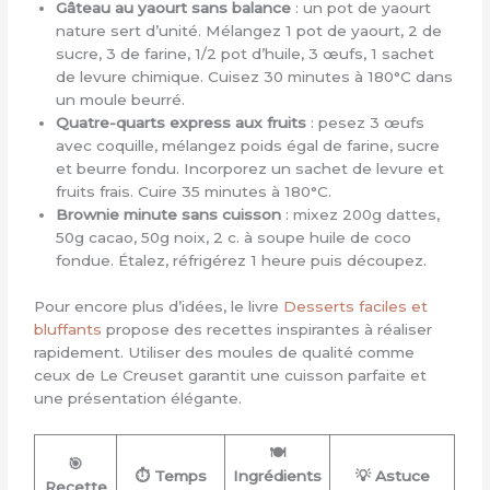
Gâteau au yaourt sans balance
: un pot de yaourt
nature sert d’unité. Mélangez 1 pot de yaourt, 2 de
sucre, 3 de farine, 1/2 pot d’huile, 3 œufs, 1 sachet
de levure chimique. Cuisez 30 minutes à 180°C dans
un moule beurré.
Quatre-quarts express aux fruits
: pesez 3 œufs
avec coquille, mélangez poids égal de farine, sucre
et beurre fondu. Incorporez un sachet de levure et
fruits frais. Cuire 35 minutes à 180°C.
Brownie minute sans cuisson
: mixez 200g dattes,
50g cacao, 50g noix, 2 c. à soupe huile de coco
fondue. Étalez, réfrigérez 1 heure puis découpez.
Pour encore plus d’idées, le livre
Desserts faciles et
bluffants
propose des recettes inspirantes à réaliser
rapidement. Utiliser des moules de qualité comme
ceux de Le Creuset garantit une cuisson parfaite et
une présentation élégante.
🍽️
🎯
⏱ Temps
Ingrédients
💡 Astuce
Recette