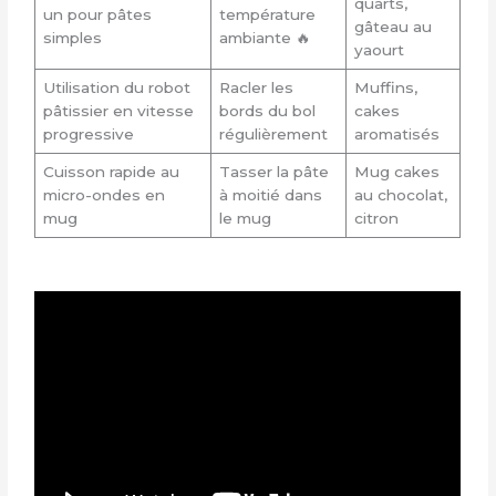
quarts,
un pour pâtes
température
gâteau au
simples
ambiante 🔥
yaourt
Utilisation du robot
Racler les
Muffins,
pâtissier en vitesse
bords du bol
cakes
progressive
régulièrement
aromatisés
Cuisson rapide au
Tasser la pâte
Mug cakes
micro-ondes en
à moitié dans
au chocolat,
mug
le mug
citron